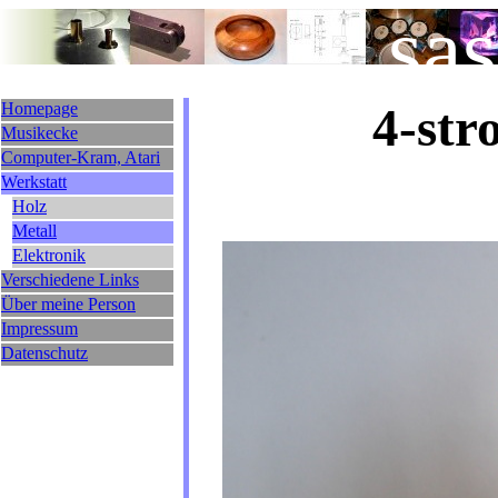
sa
Homepage
4-str
Musikecke
Computer-Kram, Atari
Werkstatt
Holz
Metall
Elektronik
Verschiedene Links
Über meine Person
Impressum
Datenschutz